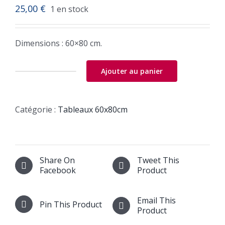
25,00
€
1 en stock
Dimensions : 60×80 cm.
Ajouter au panier
quantité
de
Tableau
espoir
Catégorie :
Tableaux 60x80cm
autisme
94
:
2
Share On
Tweet This
Facebook
Product
Email This
Pin This Product
Product