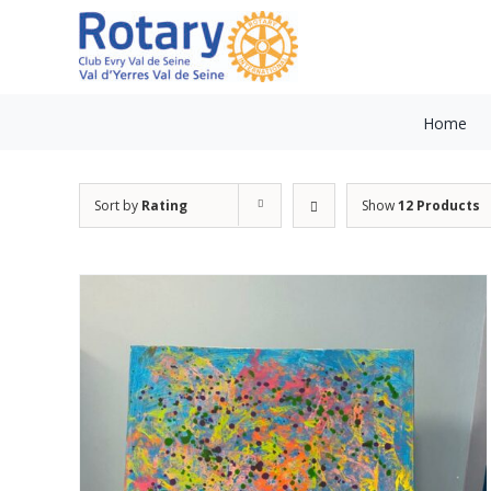
Skip
to
content
Home
Sort by
Rating
Show
12 Products