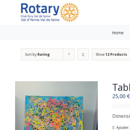
Skip
to
content
Home
Sort by
Rating
Show
12 Products
Tabl
25,00
€
Dimensi
Ajouter 